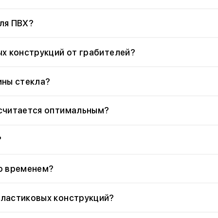
ля ПВХ?
ых конструкций от грабителей?
ины стекла?
 считается оптимальным?
?
о временем?
пластиковых конструкций?