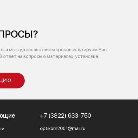
ОПРОСЫ?
ке, и мы с удовольствием проконсультируем Вас.
 ответ на вопросы о материалах, установке,
АЦИЮ
ующие
+7 (3822) 633-750
optikom2001@mail.ru
ки