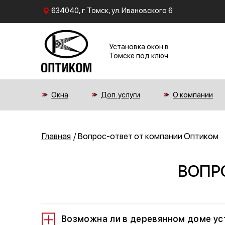
634040, г. Томск, ул. Ивановского 6
Установка окон в
Томске под ключ
Окна
Доп. услуги
О компании
Главная
Вопрос-ответ от компании Оптиком
ВОПР
Возможна ли в деревянном доме ус